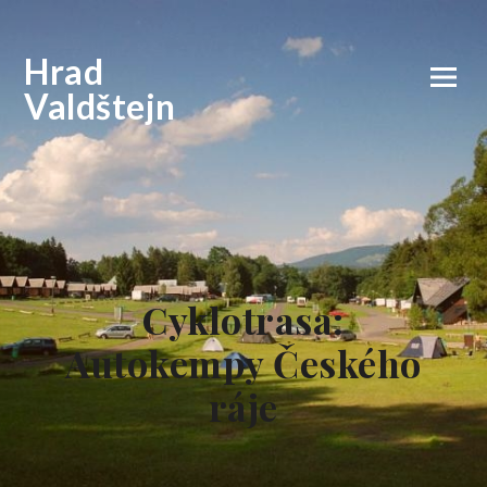
Hrad
Valdštejn
Cyklotrasa:
Autokempy Českého
ráje