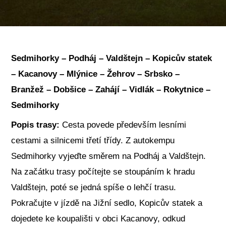
Sedmihorky – Podháj – Valdštejn – Kopicův statek
– Kacanovy – Mlýnice – Žehrov – Srbsko –
Branžež – Dobšice – Zahájí – Vidlák – Rokytnice –
Sedmihorky
Popis trasy:
Cesta povede především lesními
cestami a silnicemi třetí třídy. Z autokempu
Sedmihorky vyjeďte směrem na Podháj a Valdštejn.
Na začátku trasy počítejte se stoupáním k hradu
Valdštejn, poté se jedná spíše o lehčí trasu.
Pokračujte v jízdě na Jižní sedlo, Kopicův statek a
dojedete ke koupališti v obci Kacanovy, odkud