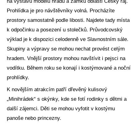
na výstavu modelů hradů a zámků oblasti Český ráj.
Prohlídka je pro návštěvníky volná. Procházíte
prostory samostatně podle libosti. Najdete tady místa
k odpočinku a posezení u stolečků. Průvodcovský
výklad je k dispozici celodenně ve Slavnostním sále.
Skupiny a výpravy se mohou nechat provést celým
hradem. Vnější prostory mohou navštívit i pejsci na
vodítku. Během roku se konají i kostýmované a noční
prohlídky.
K novějším atrakcím patří dřevěný kulisový
„Minihrádek“ s okýnky, kde se fotí rodinky s dětmi a
další zájemci. Děti se mohou vyfotit v kostýmu
panoše nebo princezny.