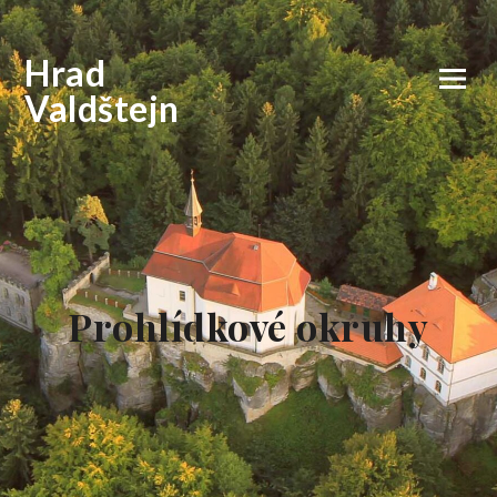
Hrad
Valdštejn
Prohlídkové okruhy