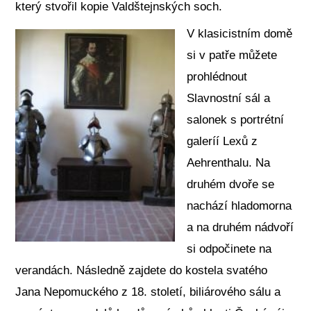
který stvořil kopie Valdštejnských soch.
V klasicistním domě
si v patře můžete
prohlédnout
Slavnostní sál a
salonek s portrétní
galeríí Lexů z
Aehrenthalu. Na
druhém dvoře se
nachází hladomorna
a na druhém nádvoří
si odpočinete na
verandách. Následně zajdete do kostela svatého
Jana Nepomuckého z 18. století, biliárového sálu a