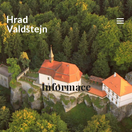
Hrad
Valdštejn
Informace