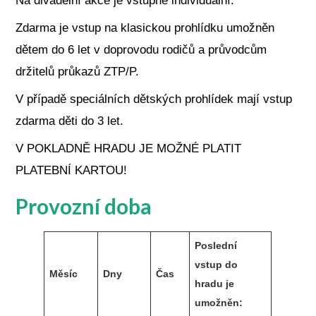
Na divadelní akce je vstupné individuální.
Zdarma je vstup na klasickou prohlídku umožněn
dětem do 6 let v doprovodu rodičů a průvodcům
držitelů průkazů ZTP/P.
V případě speciálních dětských prohlídek mají vstup
zdarma děti do 3 let.
V POKLADNĚ HRADU JE MOŽNÉ PLATIT
PLATEBNÍ KARTOU!
Provozní doba
Poslední
vstup do
Měsíc
Dny
Čas
hradu je
umožněn: