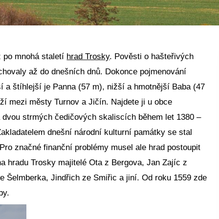
ž po mnohá staletí
hrad Trosky
. Pověsti o hašteřivých
ochovaly až do dnešních dnů. Dokonce pojmenování
ší a štíhlejší je Panna (57 m), nižší a hmotnější Baba (47
ží mezi městy Turnov a Jičín. Najdete ji u obce
a dvou strmých čedičových skaliscích během let 1380 –
 Zakladatelem dnešní národní kulturní památky se stal
Pro značné finanční problémy musel ale hrad postoupit
í na hradu Trosky majitelé Ota z Bergova, Jan Zajíc z
 Šelmberka, Jindřich ze Smiřic a jiní. Od roku 1559 zde
by.