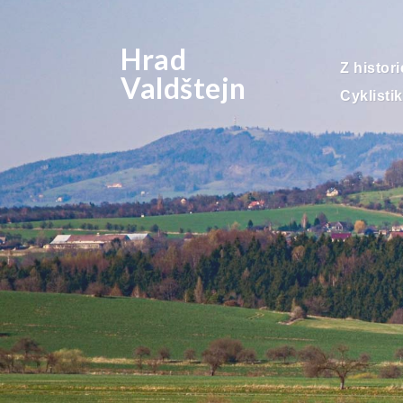
Hrad
Z histori
Valdštejn
Cyklistik