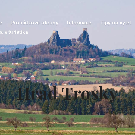
e
Prohlídkové okruhy
Informace
Tipy na výlet
a a turistika
Hrad Trosky