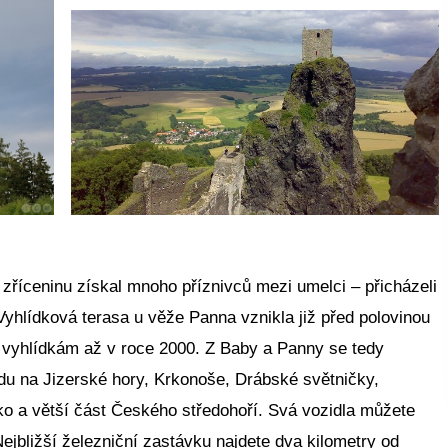
říceninu získal mnoho příznivců mezi umelci – přicházeli
. Vyhlídková terasa u věže Panna vznikla již před polovinou
 k vyhlídkám až v roce 2000. Z Baby a Panny se tedy
u na Jizerské hory, Krkonoše, Drábské světničky,
o a větší část Českého středohoří. Svá vozidla můžete
jbližší železniční zastávku najdete dva kilometry od