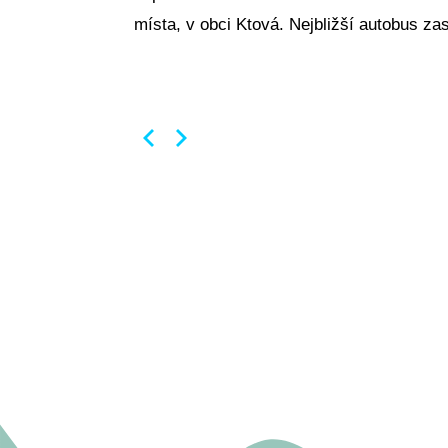
místa, v obci Ktová. Nejbližší autobus za