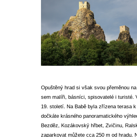
Opuštěný hrad si však svou přeměnou na z
sem malíři, básníci, spisovatelé i turisté
19. století. Na Babě byla zřízena terasa
dočkáte krásného panoramatického výhled
Bezděz, Kozákovský hřbet, Zvičinu, Ralsk
zaparkovat můžete cca 250 m od hradu. Ne