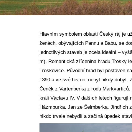
Hlavním symbolem oblasti Český ráj je u
ženách, obývajících Pannu a Babu, se d
jednotlivých staveb je zcela ideální – vyš
m). Romantická zřícenina hradu Trosky le
Troskovice. Původní hrad byl postaven n
1390 a ve své historii nebyl nikdy dobyt.
Čeněk z Vartenberka z rodu Markvarticů. 
králi Václavu IV. V dalších letech figuruj
Házmburka, Jan ze Šelmberka, Jindřich ze
nikdo trvale nebydlí a začíná úpadek stav